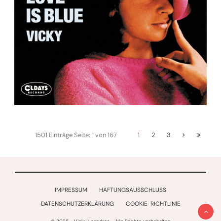
1501 Einträge
Seite: 1 von 167
1
2
3
IMPRESSUM
HAFTUNGSAUSSCHLUSS
DATENSCHUTZERKLÄRUNG
COOKIE-RICHTLINIE